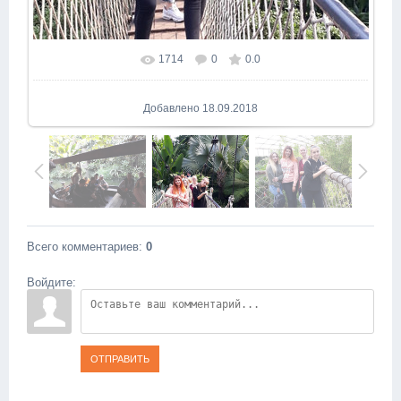
1714
0
0.0
В реальном размере
774x1032
/ 189.5Kb
Добавлено
18.09.2018
Всего комментариев
:
0
Войдите:
ОТПРАВИТЬ