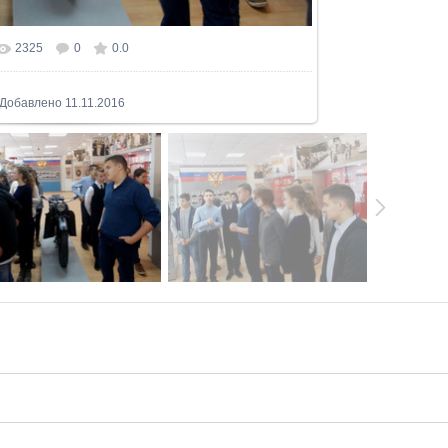
2325
0
0.0
льном размере
1024x746
/ 371.3Kb
Добавлено
11.11.2016