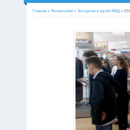
Главная
»
Фотоальбом
»
Экскурсия в музей МВД
» DS