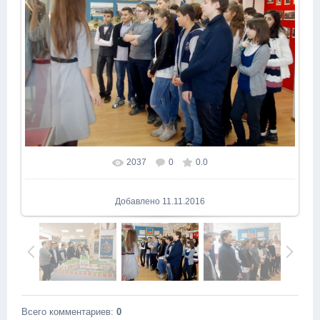
2037
0
0.0
В реальном размере
1024x699
/ 403.7Kb
Добавлено
11.11.2016
Всего комментариев
:
0