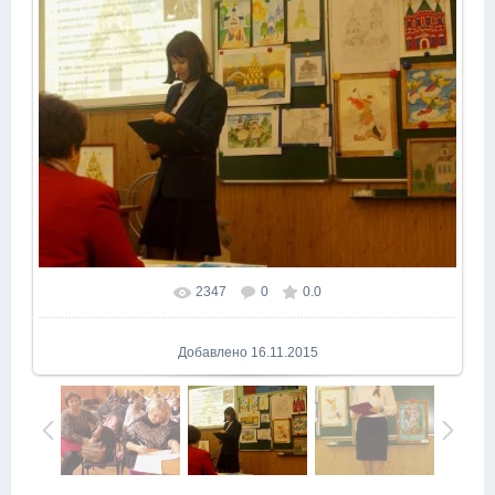
2347
0
0.0
В реальном размере
1024x761
/ 184.5Kb
Добавлено
16.11.2015