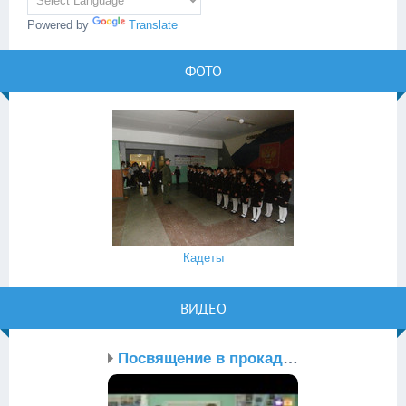
Powered by
Translate
ФОТО
Кадеты
ВИДЕО
Посвящение в прокадеты