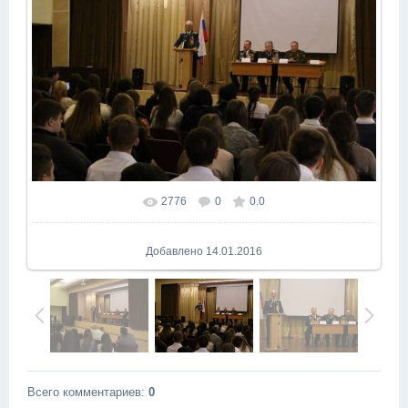
2776
0
0.0
В реальном размере
1024x682
/ 144.6Kb
Добавлено
14.01.2016
Всего комментариев
:
0