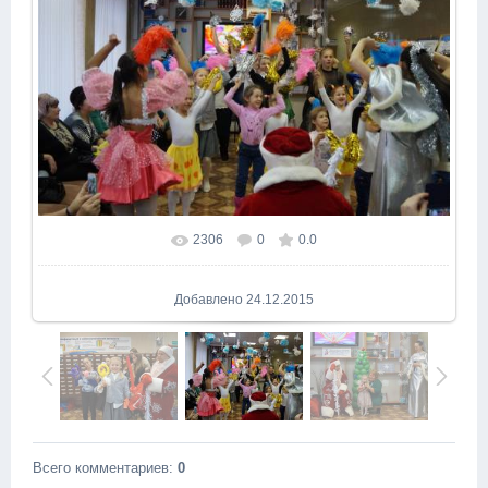
2306
0
0.0
В реальном размере
1600x1065
/ 248.8Kb
Добавлено
24.12.2015
Всего комментариев
:
0