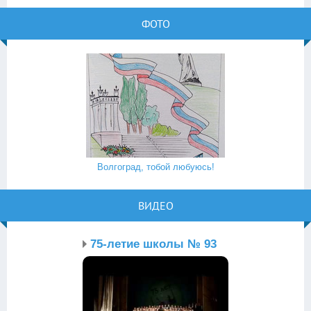
ФОТО
Волгоград, тобой любуюсь!
ВИДЕО
75-летие школы № 93