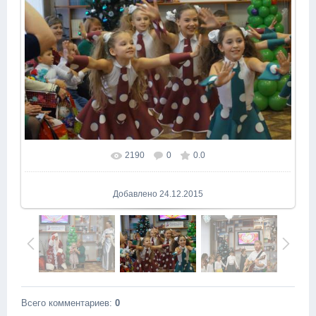
2190
0
0.0
В реальном размере
1600x1065
/ 214.4Kb
Добавлено
24.12.2015
Всего комментариев
:
0