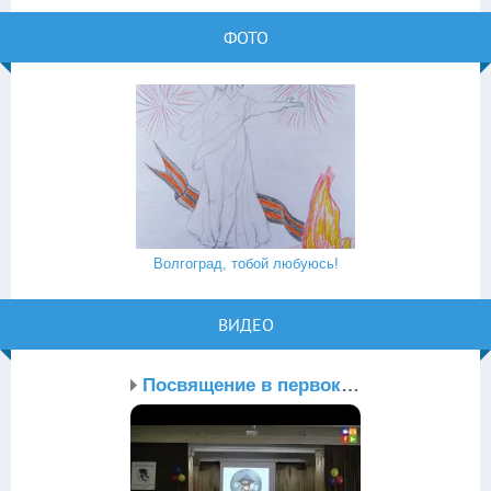
ФОТО
Волгоград, тобой любуюсь!
ВИДЕО
Посвящение в первокласс...