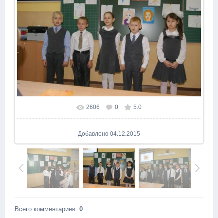
2606
0
5.0
В реальном размере
1600x1064
/ 160.2Kb
Добавлено
04.12.2015
Всего комментариев
:
0